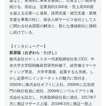
援など、多角的に事業を展開し、目覚ましい成長を
続ける。現在は、従業員約3,500名・売上高500億
を超える企業へと成長。採用支援・就労支援・業務
支援を事業の柱に、総合人材サービス会社として人
に関わる社会課題の解決と、新たな価値創出に挑戦
し続けている。
【インタビューアー】
荻原猛（おぎわら・たけし）
株式会社ロケットスター代表取締役社長 CEO。中
央大学大学院戦略経営研究科修了。経営修士マーケ
ティング専攻。 大学卒業後、起業するも失敗。し
かし起業中にインターネットの魅力に気付き、
2000年に株式会社オプトに入社。2006年に広告部
門の執行役員に就任。2009年にソウルドアウト株
式会社を設立し、代表取締役社長に就任。2017年7
月に東証マザーズ上場、2019年3月に東証一部上