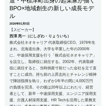
道・中標津町出身の起業家が描く
BPO×地域創生の新しい成長モデ
ル
2026年01月5日
【スピーカー】
西澤 亮一（にしざわ・りょういち）
株式会社ネオキャリア 代表取締役CEO。1978年生
まれ、北海道出身。大学を卒業した年の2000年
に、中途採用支援を行う「株式会社ネオキャリア」
を設立し、取締役に就任する。2002年、代表取締
役に就任すると、当時倒産寸前だった会社を立て直
すことに成功。持ち前の上昇志向とチャレンジ精神
で陣頭指揮を執り、わずか1年半の間に4,000万円
の負債を完済。その後は20年以上にわたり、経営
者として、新卒・中途採用支援、エンジニア採用支
援、介護人材採用支援、HR Techを活用した業務支