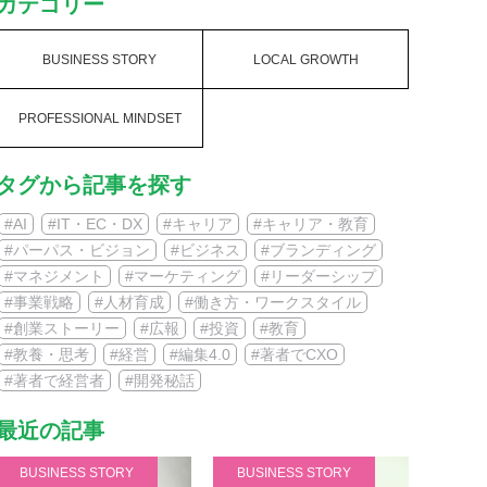
カテゴリー
BUSINESS STORY
LOCAL GROWTH
PROFESSIONAL MINDSET
CONSORTIUM
タグから記事を探す
#AI
#IT・EC・DX
#キャリア
#キャリア・教育
#パーパス・ビジョン
#ビジネス
#ブランディング
#マネジメント
#マーケティング
#リーダーシップ
#事業戦略
#人材育成
#働き方・ワークスタイル
#創業ストーリー
#広報
#投資
#教育
#教養・思考
#経営
#編集4.0
#著者でCXO
#著者で経営者
#開発秘話
最近の記事
BUSINESS STORY
BUSINESS STORY