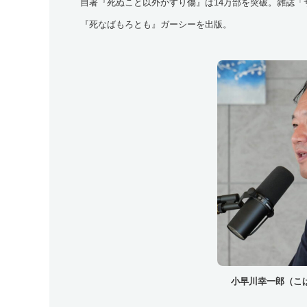
自著『死ぬこと以外かすり傷』は14万部を突破。雑誌「サウナランド
『死なばもろとも』ガーシーを出版。
小早川幸一郎（こ