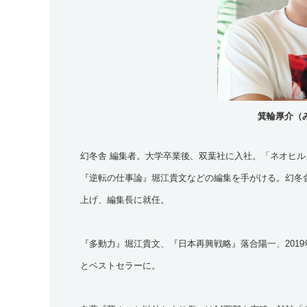
箕輪厚介（
幻冬舎 編集者。大学卒業後、双葉社に入社。「ネオヒ
『逆転の仕事論』堀江貴文などの編集を手がける。幻冬舎に入
上げ、編集長に就任。
『多動力』堀江貴文、『日本再興戦略』落合陽一、201
とベストセラーに。