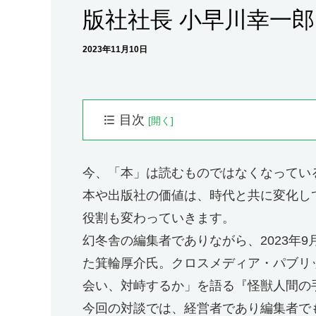
版社社長 小早川幸一郎
2023年11月10日
目次
プロフィール
箕輪厚介（みのわ・こうすけ）
今、「本」は読むものではなくなってい
小早川幸一郎（こばやかわ・こういちろう）
本や出版社の価値は、時代と共に変化し
優秀な人は出版業界からスタートアップへ
役割も変わっていきます。
経営者が求める編集者の視点
幻冬舎の編集者でありながら、2023年
「編集」と「デザイン」の共通点
た箕輪厚介氏。クロスメディア・パブリ
本は「読むもの」ではなくなっている
会い、対峙するか」を語る『怪獣人間の
これからの時代に必要な「対人力」
今回の対談では、経営者であり編集者で
ビジネス・ブック・アカデミー：Youtube