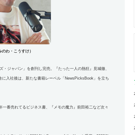
みのわ・こうすけ）
ルズ・ジャパン」を創刊し完売。『たった一人の熱狂』見城徹、
社後は、新たな書籍レーベル「NewsPicksBook」を立ち
9年一番売れてるビジネス書、『メモの魔力』前田裕二など次々