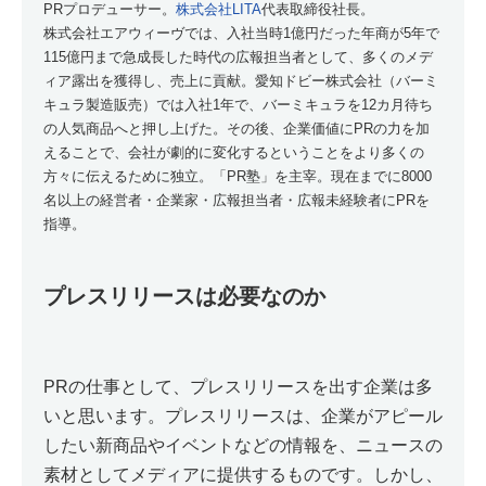
PRプロデューサー。
株式会社LITA
代表取締役社長。
株式会社エアウィーヴでは、入社当時1億円だった年商が5年で
115億円まで急成長した時代の広報担当者として、多くのメデ
ィア露出を獲得し、売上に貢献。愛知ドビー株式会社（バーミ
キュラ製造販売）では入社1年で、バーミキュラを12カ月待ち
の人気商品へと押し上げた。その後、企業価値にPRの力を加
えることで、会社が劇的に変化するということをより多くの
方々に伝えるために独立。「PR塾」を主宰。現在までに8000
名以上の経営者・企業家・広報担当者・広報未経験者にPRを
指導。
プレスリリースは必要なのか
PRの仕事として、プレスリリースを出す企業は多
いと思います。プレスリリースは、企業がアピール
したい新商品やイベントなどの情報を、ニュースの
素材としてメディアに提供するものです。しかし、