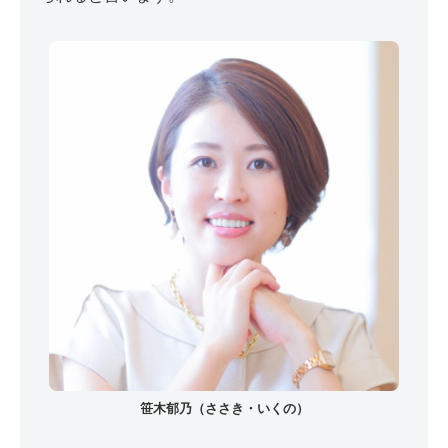
笹木郁乃（ささき・いくの）