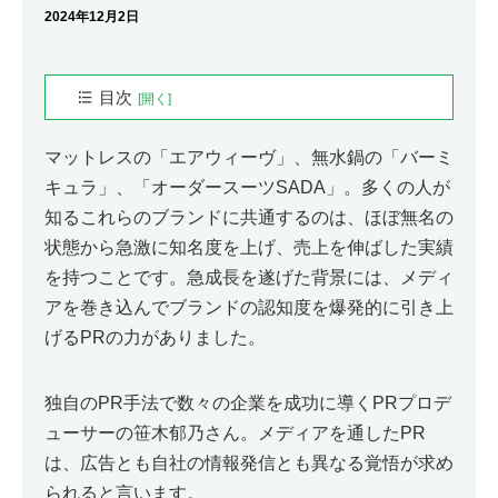
2024年12月2日
目次
プロフィール
マットレスの「エアウィーヴ」、無水鍋の「バーミ
笹木郁乃（ささき・いくの）
キュラ」、「オーダースーツSADA」。多くの人が
プレスリリースは必要なのか
知るこれらのブランドに共通するのは、ほぼ無名の
企業と社会の接点を見つける
状態から急激に知名度を上げ、売上を伸ばした実績
一番の差別化は心を動かす「ストーリー」
を持つことです。急成長を遂げた背景には、メディ
メディアに合わせて「伝えること」を選ぶ
アを巻き込んでブランドの認知度を爆発的に引き上
げるPRの力がありました。
笹木郁乃さんの書籍はこちら
独自のPR手法で数々の企業を成功に導くPRプロデ
ューサーの笹木郁乃さん。メディアを通したPR
は、広告とも自社の情報発信とも異なる覚悟が求め
られると言います。