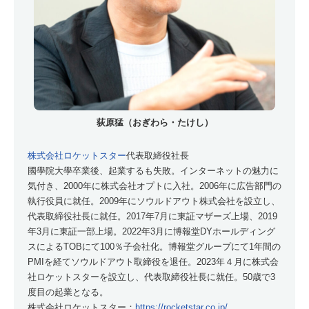
荻原猛（おぎわら・たけし）
株式会社ロケットスター
代表取締役社長
國學院大學卒業後、起業するも失敗。インターネットの魅力に
気付き、2000年に株式会社オプトに入社。2006年に広告部門の
執行役員に就任。2009年にソウルドアウト株式会社を設立し、
代表取締役社長に就任。2017年7月に東証マザーズ上場、2019
年3月に東証一部上場。2022年3月に博報堂DYホールディング
スによるTOBにて100％子会社化。博報堂グループにて1年間の
PMIを経てソウルドアウト取締役を退任。2023年４月に株式会
社ロケットスターを設立し、代表取締役社長に就任。50歳で3
度目の起業となる。
株式会社ロケットスター：
https://rocketstar.co.jp/