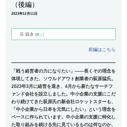
（後編）
2023年12月11日
目次
プロフィール
前編はこちら
荻原猛（おぎわら・たけし）
社長の条件は「強い光」を放てる人
「起業」のイメージを変える
「戦う経営者の力になりたい」――長くその理念を
サーチファンドで日本をアップデートする
体現してきた、ソウルドアウト創業者の荻原猛氏。
2023年3月に経営を退き、4月から新たなサーチフ
ァンド会社を設立しました。中小企業の支援にこだ
わり続けてきた荻原氏の新会社ロケットスターも、
「中小企業から日本を元気にしたい」という理念を
ベースに作られています。中小企業の支援に特化し
た取り組みを続ける先に見ているものは何なのか、