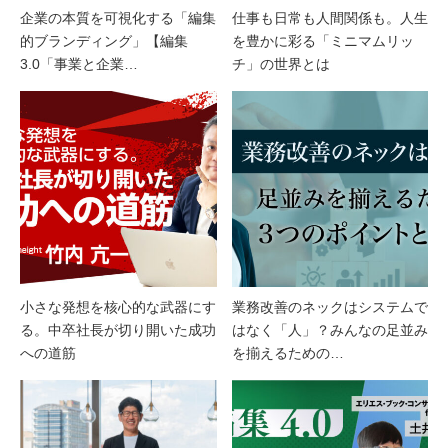
企業の本質を可視化する「編集
仕事も日常も人間関係も。人生
的ブランディング」【編集
を豊かに彩る「ミニマムリッ
3.0「事業と企業…
チ」の世界とは
小さな発想を核心的な武器にす
業務改善のネックはシステムで
る。中卒社長が切り開いた成功
はなく「人」？みんなの足並み
への道筋
を揃えるための…