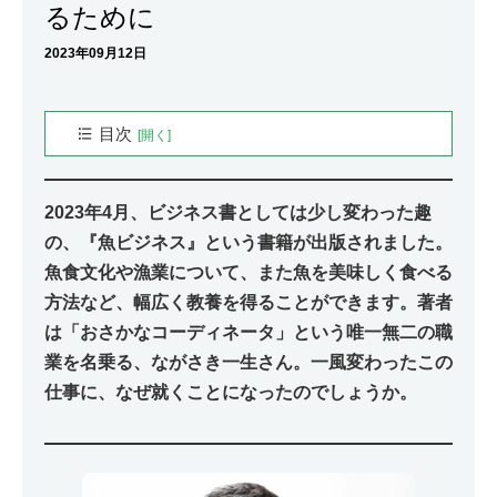
るために
2023年09月12日
目次
プロフィール
ながさき一生（ながさき・いっき）
2023年4月、ビジネス書としては少し変わった趣
「さかなの会」が生まれるまで
の、『魚ビジネス』という書籍が出版されました。
「さかな」が自分の生きる道になる
魚食文化や漁業について、また魚を美味しく食べる
方法など、幅広く教養を得ることができます。著者
大ヒットの記事執筆から開けた道
は「おさかなコーディネータ」という唯一無二の職
独立の軸となる書く仕事
業を名乗る、ながさき一生さん。一風変わったこの
コロナ禍で開けた自分自身の存在価値
仕事に、なぜ就くことになったのでしょうか。
本当に頑張った人が報われる世の中に
ながさき一生さんの書籍