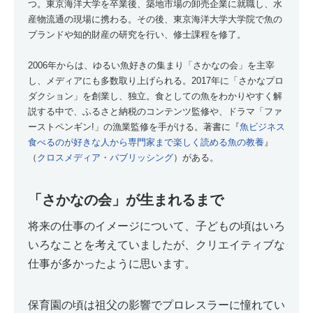
つ。東京海洋大学を卒業後、築地市場の卸売企業に就職し、水
産物流通の現場に携わる。その後、東京海洋大学大学院で魚の
ブランドや知的財産の研究を行い、修士課程を修了。
2006年からは、ゆるい魚好きの集まり「さかなの会」を主宰
し、メディアにも多数取り上げられる。2017年に「さかなプロ
ダクション」を創業し、独立。食としての魚をわかりやすく解
説する中で、ふるさと納税のコンテンツ監修や、ドラマ「ファ
ーストペンギン!」の漁業監修を手がける。著書に『
魚ビジネス
食べるのが好きな人から専門家まで楽しく読める魚の教養
』
（
クロスメディア・パブリッシング
）がある。
「さかなの会」が生まれるまで
将来の仕事のイメージについて、子どもの頃はいろ
いろなことを考えていましたが、クリエイティブな
仕事が多かったように思います。
保育園の頃は祖父の影響でプロレスラーに憧れてい