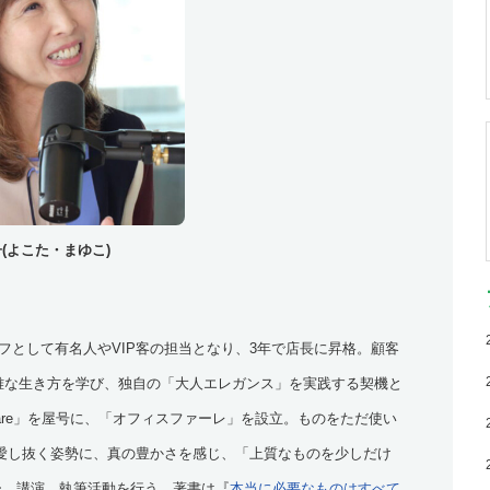
(よこた・まゆこ)
タッフとして有名人やVIP客の担当となり、3年で店長に昇格。顧客
の優雅な生き方を学び、独自の「大人エレガンス」を実践する契機と
Fare」を屋号に、「オフィスファーレ」を設立。ものをただ使い
愛し抜く姿勢に、真の豊かさを感じ、「上質なものを少しだけ
ー、講演、執筆活動を行う。著書は『
本当に必要なものはすべて