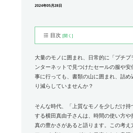
2024年05月28日
目次
プロフィール
横田真由子(よこた・まゆこ)
大量のモノに囲まれ、日常的に「プチプ
小早川幸一郎（こばやかわ・こういちろう）
ンターネットで見つけたセールの服や安
自分を好きになる「自分らしさ」の見つけ方
事に行っても、書類の山に囲まれ、詰め
「小さなバッグ」が教えてくれた新しい世界
り減らしていませんか？
「余白」のある暮らしが仕事の質を上げる
「美意識」を持つことが未来の自分を豊かに
そんな時代、「上質なモノを少しだけ持
人生を彩る「本当に必要な小さなこと」
する横田真由子さんは、時間の使い方や
横田真由子さんの書籍
真の豊かさがあると語ります。この考え
ビジネス・ブック・アカデミー：Youtube