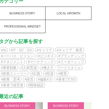
カテゴリー
BUSINESS STORY
LOCAL GROWTH
PROFESSIONAL MINDSET
CONSORTIUM
タグから記事を探す
#AI
#IT・EC・DX
#キャリア
#キャリア・教育
#パーパス・ビジョン
#ビジネス
#ブランディング
#マネジメント
#マーケティング
#リーダーシップ
#事業戦略
#人材育成
#働き方・ワークスタイル
#創業ストーリー
#広報
#投資
#教育
#教養・思考
#経営
#編集4.0
#著者でCXO
#著者で経営者
#開発秘話
最近の記事
BUSINESS STORY
BUSINESS STORY