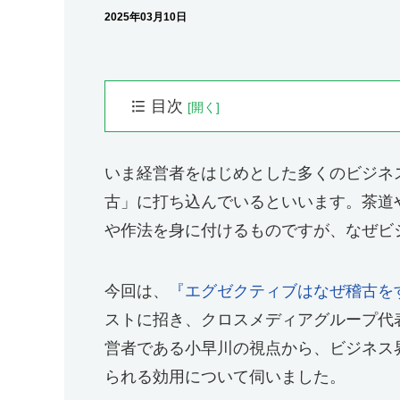
2025年03月10日
目次
プロフィール
梅澤さやか（うめざわ・さやか）
いま経営者をはじめとした多くのビジネ
小早川幸一郎（こばやかわ・こういちろう）
古」に打ち込んでいるといいます。茶道
未来の役割をつくる
や作法を身に付けるものですが、なぜビ
稽古で「脳が組み替わる」
「感性」が、論理を超えた発想を生む
今回は、
『エグゼクティブはなぜ稽古を
アイデンティティの置き方
ストに招き、クロスメディアグループ代
梅澤さやかさんの書籍
営者である小早川の視点から、ビジネス
られる効用について伺いました。